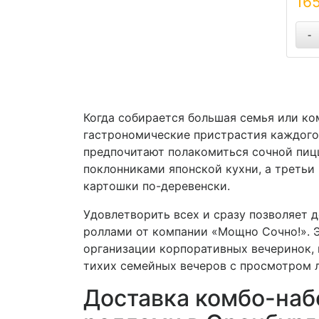
16
ку
Рол
-
сл
У
сли
том
Когда собирается большая семья или ко
И
гастрономические пристрастия каждого
предпочитают полакомиться сочной пиц
поклонниками японской кухни, а третьи
Пан
картошки по-деревенски.
Сн
С
Удовлетворить всех и сразу позволяет д
роллами от компании «Мощно Сочно!». 
По
организации корпоративных вечеринок, 
тихих семейных вечеров с просмотром 
Ог
Доставка комбо-наб