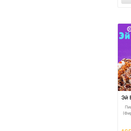
ку
Пе
Фир
mi
Эй 
Пи
(Фи
mio
беко