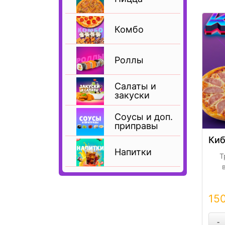
Комбо
Роллы
Салаты и
закуски
Соусы и доп.
приправы
Киб
Напитки
Т
15
вет
67
моц
-