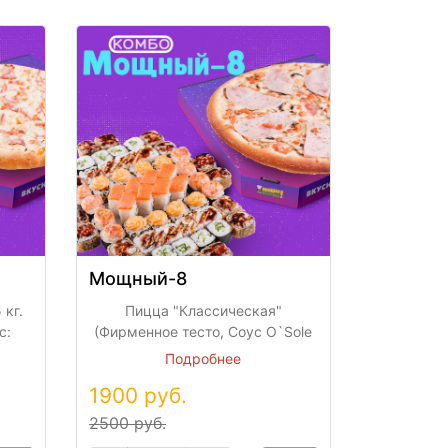
Мощный-8
 кг.
Пицца "Классическая"
с:
(Фирменное тесто, Соус O`Sole
,
mio, сыр Моцарелла, ветчина,
Подробнее
 сыр
свежие грибы шампиньоны,
1900
руб.
на,
помидор, базилик) 30 см.
ое
Холодные роллы: 1.Филадельфия
2500 руб.
гр.
лайт (Суши-Рис, водоросли