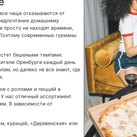
е
все чаще отказываются от
предпочтение домашнему
е просто не находят времени,
 Поэтому современные гурманы
астет бешеными темпами.
жители Оренбурга каждый день
ам, но далеко не все знают, где
а.
ов с роллами и пиццей в
 У нас отличный ассортимент
ем. В зависимости от
ом, курицей, «Деревенская» или