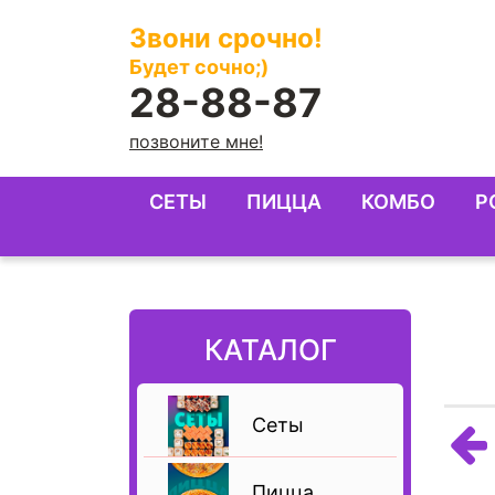
Звони срочно!
Будет сочно;)
28-88-87
позвоните мне!
СЕТЫ
ПИЦЦА
КОМБО
Р
КАТАЛОГ
Сеты
Пицца