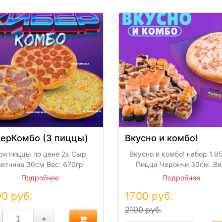
ерКомбо (3 пиццы)
Вкусно и комбо!
ри пиццы по цене 2х Сыр
Вкусно и комбо! набор 1.95
ветчина 30см Вес: 670гр
Пицца Черончи 30см. Ве
Фирменное тесто, сыр
600гр. Фирменное тесто
Подробнее
Подробнее
моцарелла, пицца соус,
сливочно-чесночный соус,
00
руб.
1700
руб.
чина. На гавайях 30см Вес:
моцарелла, нежная ветчи
0гр Фирменное тесто, сыр
бекон, помидор, чесночн
2100 руб.
арелла, белый соус, грудка
масло. Роллы 40 шт. 1350 
+